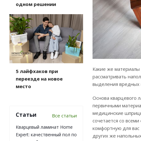
одном решении
Какие же материалы 
5 лайфхаков при
рассматривать наполь
переезде на новое
выделения вредных в
место
Основа кварцевого л
первичными материал
медицинские шприцы
Статьи
Все статьи
сочетается со всеми
Кварцевый ламинат Home
комфортную для вас 
Expert: качественный пол по
других же напольных